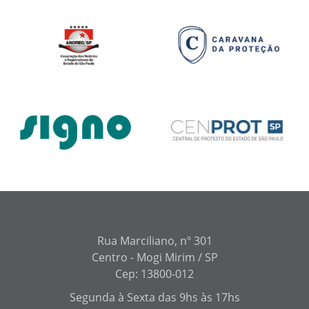
Rua Marciliano, nº 301
Centro - Mogi Mirim / SP
Cep: 13800-012
Segunda à Sexta das 9hs às 17hs